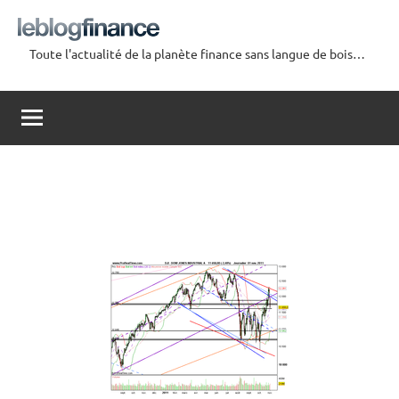
Aller
au
Toute l'actualité de la planète finance sans langue de bois…
contenu
Le
Blog
Finance