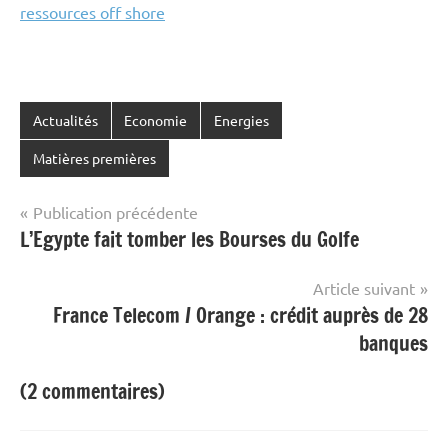
ressources off shore
Actualités
Economie
Energies
Matières premières
Navigation
Publication précédente
L’Egypte fait tomber les Bourses du Golfe
de
l’article
Article suivant
France Telecom / Orange : crédit auprès de 28
banques
(2 commentaires)