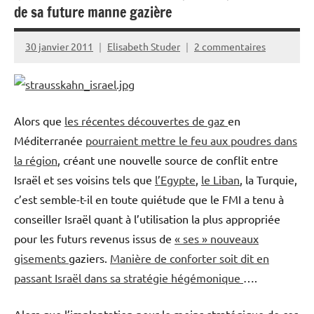
de sa future manne gazière
30 janvier 2011
Elisabeth Studer
2 commentaires
Alors que
les récentes découvertes de gaz
en
Méditerranée
pourraient mettre le feu aux poudres dans
la région
, créant une nouvelle source de conflit entre
Israël et ses voisins tels que
l’Egypte
,
le Liban
, la Turquie,
c’est semble-t-il en toute quiétude que le FMI a tenu à
conseiller Israël quant à l’utilisation la plus appropriée
pour les futurs revenus issus de
« ses » nouveaux
gisements
gaziers.
Manière de conforter soit dit en
passant Israël dans sa stratégie hégémonique
….
Alors que l’implantation pour le moins stratégique de ces