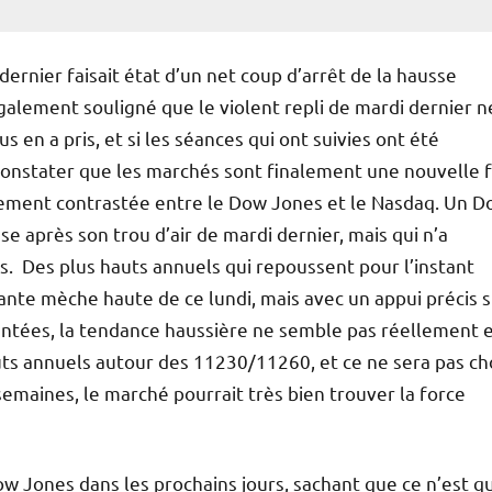
dernier faisait état d’un net coup d’arrêt de la hausse
alement souligné que le violent repli de mardi dernier n
s en a pris, et si les séances qui ont suivies ont été
 constater que les marchés sont finalement une nouvelle f
gèrement contrastée entre le Dow Jones et le Nasdaq. Un 
se après son trou d’air de mardi dernier, mais qui n’a
ls. Des plus hauts annuels qui repoussent pour l’instant
te mèche haute de ce lundi, mais avec un appui précis s
ientées, la tendance haussière ne semble pas réellement 
uts annuels autour des 11230/11260, et ce ne sera pas c
semaines, le marché pourrait très bien trouver la force
ow Jones dans les prochains jours, sachant que ce n’est q