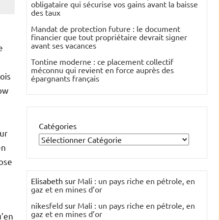
obligataire qui sécurise vos gains avant la baisse
des taux
Mandat de protection future : le document
financier que tout propriétaire devrait signer
avant ses vacances
e
Tontine moderne : ce placement collectif
méconnu qui revient en force auprès des
ois
épargnants français
Dow
Catégories
ur
en
hose
Elisabeth
sur
Mali : un pays riche en pétrole, en
gaz et en mines d’or
nikesfeld
sur
Mali : un pays riche en pétrole, en
gaz et en mines d’or
u’en