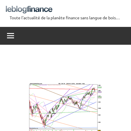
Aller
au
Toute l'actualité de la planète finance sans langue de bois…
contenu
Le
Blog
Finance