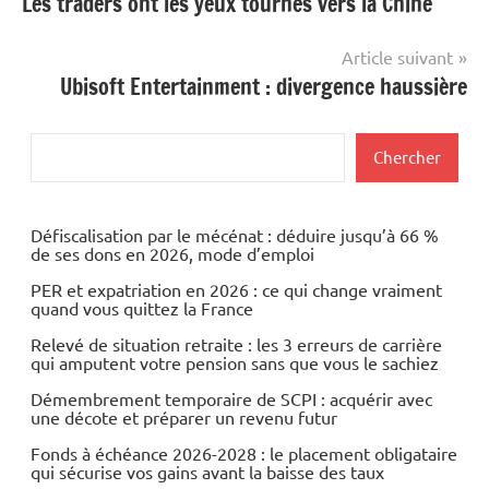
Les traders ont les yeux tournés vers la Chine
de
l’article
Article suivant
Ubisoft Entertainment : divergence haussière
Rechercher
Chercher
Défiscalisation par le mécénat : déduire jusqu’à 66 %
de ses dons en 2026, mode d’emploi
PER et expatriation en 2026 : ce qui change vraiment
quand vous quittez la France
Relevé de situation retraite : les 3 erreurs de carrière
qui amputent votre pension sans que vous le sachiez
Démembrement temporaire de SCPI : acquérir avec
une décote et préparer un revenu futur
Fonds à échéance 2026-2028 : le placement obligataire
qui sécurise vos gains avant la baisse des taux