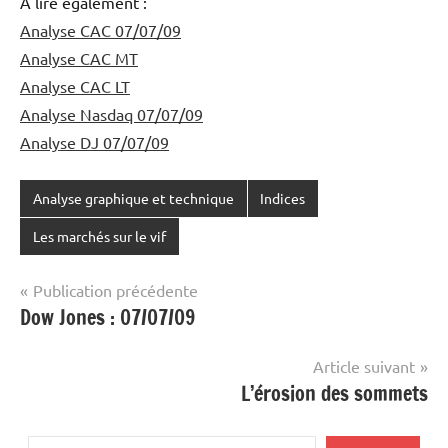
A lire également :
Analyse CAC 07/07/09
Analyse CAC MT
Analyse CAC LT
Analyse Nasdaq 07/07/09
Analyse DJ 07/07/09
Analyse graphique et technique
Indices
Les marchés sur le vif
Navigation
Publication précédente
Dow Jones : 07/07/09
de
l’article
Article suivant
L’érosion des sommets