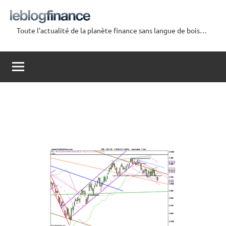
Aller
au
Toute l'actualité de la planète finance sans langue de bois…
contenu
Le
Blog
Finance