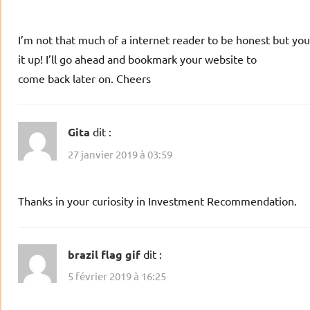
I’m not that much of a internet reader to be honest but your
it up! I’ll go ahead and bookmark your website to
come back later on. Cheers
Gita
dit :
27 janvier 2019 à 03:59
Thanks in your curiosity in Investment Recommendation.
brazil flag gif
dit :
5 février 2019 à 16:25