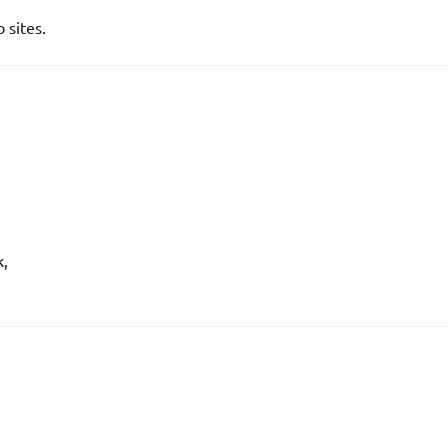
 sites.
k,