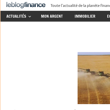
Aller
Toute l'actualité de la planète fin
Le
au
ACTUALITÉS
MON ARGENT
IMMOBILIER
E
contenu
Blog
Finance