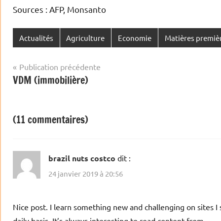
Sources : AFP, Monsanto
Actualités
Agriculture
Economie
Matières premiè
Navigation
Publication précédente
VDM (immobilière)
de
l’article
(11 commentaires)
brazil nuts costco
dit :
24 janvier 2019 à 20:56
Nice post. I learn something new and challenging on sites 
daily basis. It’s always interesting to read content from