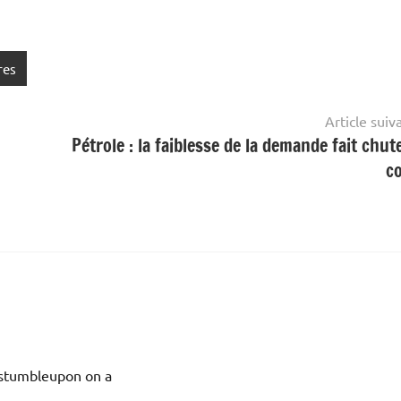
res
Article suiv
Pétrole : la faiblesse de la demande fait chute
c
I stumbleupon on a