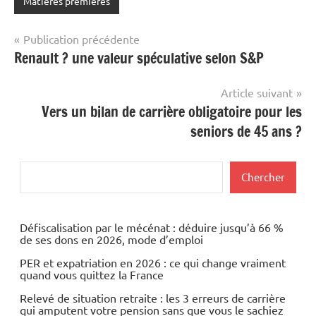
Matières premières
Navigation
Publication précédente
Renault ? une valeur spéculative selon S&P
de
l’article
Article suivant
Vers un bilan de carrière obligatoire pour les
seniors de 45 ans ?
Rechercher
Chercher
Défiscalisation par le mécénat : déduire jusqu’à 66 %
de ses dons en 2026, mode d’emploi
PER et expatriation en 2026 : ce qui change vraiment
quand vous quittez la France
Relevé de situation retraite : les 3 erreurs de carrière
qui amputent votre pension sans que vous le sachiez