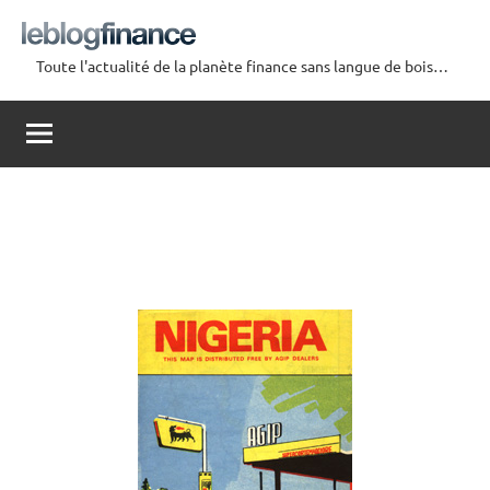
Aller
au
Toute l'actualité de la planète finance sans langue de bois…
contenu
Le
Blog
Finance