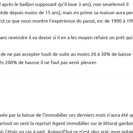
d après le bail(en supposant qu’il loue 3 ans), non seuelemnt il
ssède depuis moins de 15 ans), mais en prime sa maison aura pe
’est ce que nous montre l’expérience du passé, ex: de 1990 à 19
 sans revendre il va devoir si il en a les moyen refaire un prêt qui
t de ne pas accepter touit de suite au moins 20 à 30% de baisse 
rès 200% de hausse il ne faut pas venir pleurer.
uée par la baisse de l’immobilier ces derniers mois n’aura été 
out on sent la reprise! Agent immobilier sur le littoral gardois
j’étais un cas à part. Aujourd’hui ce n’est plus vrai; mon notai