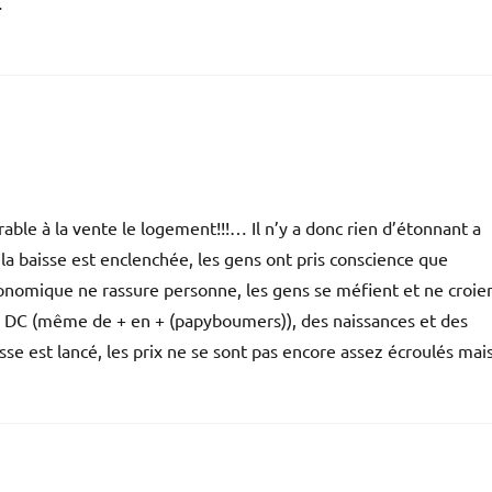
…
ble à la vente le logement!!!… Il n’y a donc rien d’étonnant a
la baisse est enclenchée, les gens ont pris conscience que
onomique ne rassure personne, les gens se méfient et ne croie
des DC (même de + en + (papyboumers)), des naissances et des
isse est lancé, les prix ne se sont pas encore assez écroulés mai