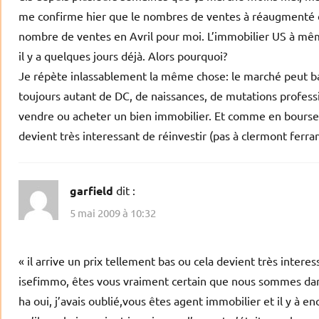
me confirme hier que le nombres de ventes à réaugmenté e
nombre de ventes en Avril pour moi. L’immobilier US à même r
il y a quelques jours déjà. Alors pourquoi?
Je répète inlassablement la même chose: le marché peut bai
toujours autant de DC, de naissances, de mutations professi
vendre ou acheter un bien immobilier. Et comme en bourse (vo
devient très interessant de réinvestir (pas à clermont ferra
garfield
dit :
5 mai 2009 à 10:32
« il arrive un prix tellement bas ou cela devient très interes
isefimmo, êtes vous vraiment certain que nous sommes dans
ha oui, j’avais oublié,vous êtes agent immobilier et il y à en