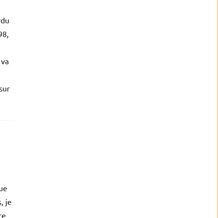
rdu
98,
 va
sur
que
, je
re