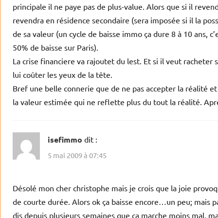
principale il ne paye pas de plus-value. Alors que si il reven
revendra en résidence secondaire (sera imposée si il la po
de sa valeur (un cycle de baisse immo ça dure 8 à 10 ans, c
50% de baisse sur Paris).
La crise financiere va rajoutet du lest. Et si il veut racheter
lui coûter les yeux de la tête.
Bref une belle connerie que de ne pas accepter la réalité e
la valeur estimée qui ne reflette plus du tout la réalité. Ap
isefimmo
dit :
5 mai 2009 à 07:45
Désolé mon cher christophe mais je crois que la joie provoq
de courte durée. Alors ok ça baisse encore…un peu; mais part
dis depuis plusieurs semaines que ça marche moins mal, mais 