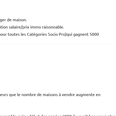
nger de maison.
ation salaire/prix immo raisonnable.
pour toutes les Catégories Socio Pro)qui gagnent 5000
ailleurs que le nombre de maisons à vendre augmente en
 me semble qu’au début des années 2000 il y avait beaucoup plus