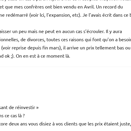
t que mes confrères ont bien vendu en Avril. Un record du
edémarré (voir lci, l’expansion, etc). Je l’avais écrit dans ce 
sser un peu mais ne peut en aucun cas s’écrouler. Il y aura
onnelles, de divorces, toutes ces raisons qui font qu’on a besoi
ir reprise depuis fin mars), il arrive un prix tellement bas ou
nd ok ;). On en est à ce moment là.
sant de réinvestir »
 ce cas là ?
core deux ans vous disiez à vos clients que les prix étaient juste