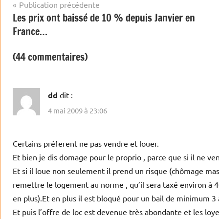
Navigation
Publication précédente
Les prix ont baissé de 10 % depuis Janvier en
de
France…
l’article
(44 commentaires)
dd
dit :
4 mai 2009 à 23:06
Certains préferent ne pas vendre et louer.
Et bien je dis domage pour le proprio , parce que si il ne v
Et si il loue non seulement il prend un risque (chômage massi
remettre le logement au norme , qu’il sera taxé environ à 
en plus).Et en plus il est bloqué pour un bail de minimum 
Et puis l’offre de loc est devenue très abondante et les loy