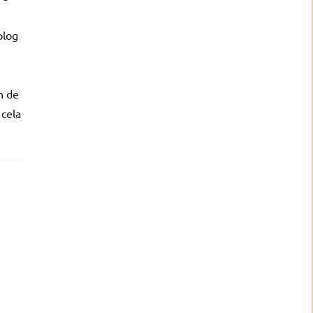
blog
n de
 cela
,