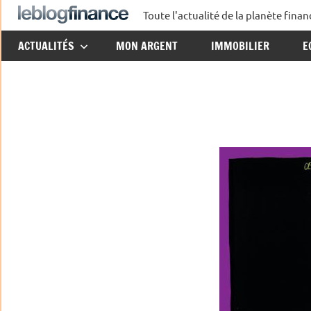
Aller
Toute l'actualité de la planète fin
Le
au
ACTUALITÉS
MON ARGENT
IMMOBILIER
E
contenu
Blog
Finance