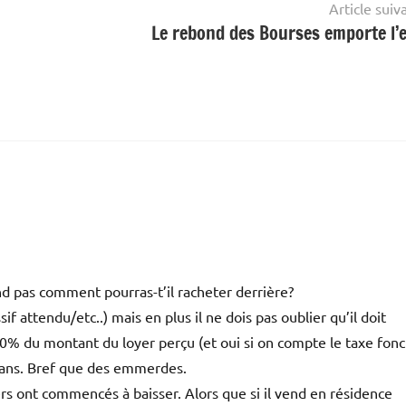
Article suiv
Le rebond des Bourses emporte l’
end pas comment pourras-t’il racheter derrière?
f attendu/etc..) mais en plus il ne dois pas oublier qu’il doit
40% du montant du loyer perçu (et oui si on compte le taxe fonc
3 ans. Bref que des emmerdes.
ers ont commencés à baisser. Alors que si il vend en résidence