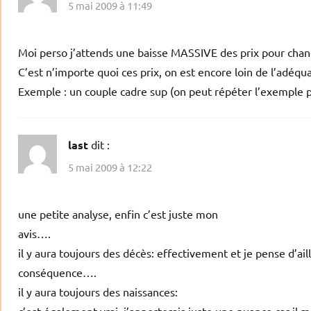
5 mai 2009 à 11:49
Moi perso j’attends une baisse MASSIVE des prix pour cha
C’est n’importe quoi ces prix, on est encore loin de l’adéqu
Exemple : un couple cadre sup (on peut répéter l’exemple 
last
dit :
5 mai 2009 à 12:22
une petite analyse, enfin c’est juste mon
avis….
il y aura toujours des décès: effectivement et je pense d’
conséquence….
il y aura toujours des naissances:
c’est également vrai, j’apporterais juste une nuance car il