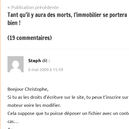
Navigation
Publication précédente
Tant qu’il y aura des morts, l’immobilier se portera
de
bien !
l’article
(19 commentaires)
Steph
dit :
6 mai 2009 à 15:59
Bonjour Christophe,
Si tu as les droits d’écriture sur le site, tu peux t’inscrire
moteur voire les modifier.
Cela suppose que tu puisse déposer un fichier avec un conten
cas…