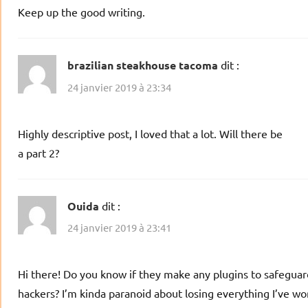
Keep up the good writing.
brazilian steakhouse tacoma
dit :
24 janvier 2019 à 23:34
Highly descriptive post, I loved that a lot. Will there be
a part 2?
Ouida
dit :
24 janvier 2019 à 23:41
Hi there! Do you know if they make any plugins to safeguar
hackers? I’m kinda paranoid about losing everything I’ve w