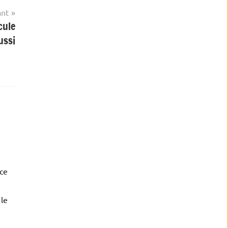
ant
cule
ussi
 ce
 le