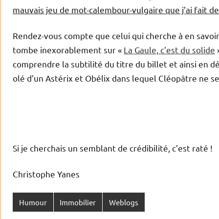
mauvais jeu de mot-calembour-vulgaire que j’ai fait d
Rendez-vous compte que celui qui cherche à en savoir 
tombe inexorablement sur «
La Gaule, c’est du solide
»
comprendre la subtilité du titre du billet et ainsi en d
olé d’un Astérix et Obélix dans lequel Cléopâtre ne se
Si je cherchais un semblant de crédibilité, c’est raté !
Christophe Yanes
Humour
Immobilier
Weblogs