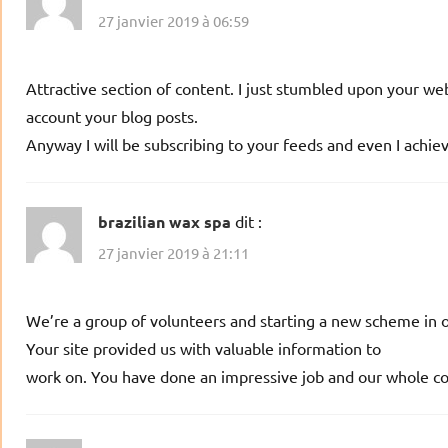
27 janvier 2019 à 06:59
Attractive section of content. I just stumbled upon your webs
account your blog posts.
Anyway I will be subscribing to your feeds and even I achie
brazilian wax spa
dit :
27 janvier 2019 à 21:11
We’re a group of volunteers and starting a new scheme in
Your site provided us with valuable information to
work on. You have done an impressive job and our whole co