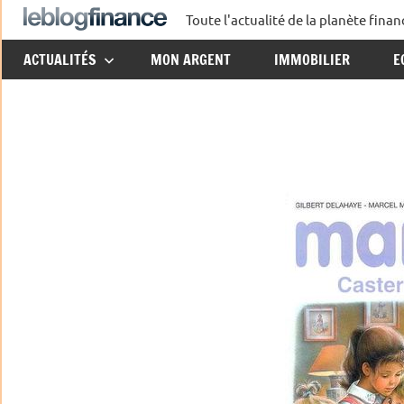
Aller
Toute l'actualité de la planète fin
Le
au
ACTUALITÉS
MON ARGENT
IMMOBILIER
E
contenu
Blog
Finance