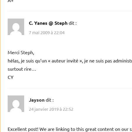
A+
C. Yanes @ Steph
dit :
7 mai 2009 à 22:04
Merci Steph,
hélas, je suis qu’un « auteur invité », je ne suis pas adminis
surtout rire…
CY
Jayson
dit :
24 janvier 2019 à 22:52
Excellent post! We are linking to this great content on our s