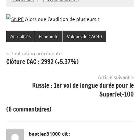
Alors que l’audition de plusieurs t
Actualités
Economie
Valeurs du CAC40
Navigation
Publication précédente
Clôture CAC : 2992 (+5.37%)
de
l’article
Article suivant
Russie : 1er vol de longue durée pour le
SuperJet-100
(6 commentaires)
bastien31000
dit :