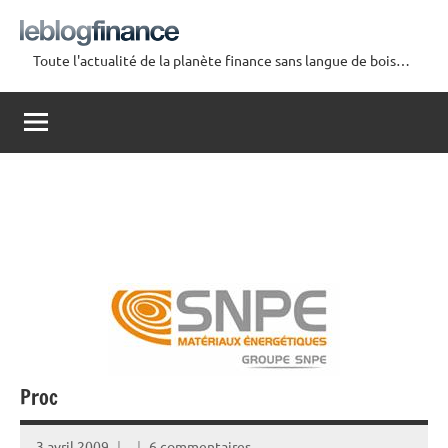
Aller
au
Toute l'actualité de la planète finance sans langue de bois…
contenu
Le
Blog
Finance
Proc
3 avril 2009
6 commentaires