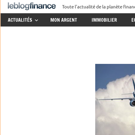
Aller
Toute l'actualité de la planète fin
Le
au
ACTUALITÉS
MON ARGENT
IMMOBILIER
E
contenu
Blog
Finance