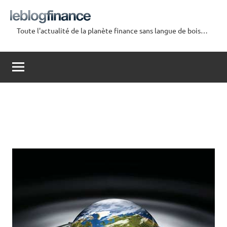
Aller
au
Toute l'actualité de la planète finance sans langue de bois…
contenu
Le
Blog
Finance