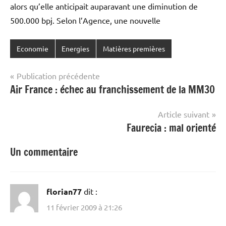
alors qu’elle anticipait auparavant une diminution de
500.000 bpj. Selon l’Agence, une nouvelle
Economie
Energies
Matières premières
Navigation
Publication précédente
Air France : échec au franchissement de la MM30
de
l’article
Article suivant
Faurecia : mal orienté
Un commentaire
florian77
dit :
11 février 2009 à 21:26