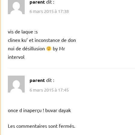
parent
dit :
6 mars 2015 à 17:38
vis de laque :s
clinex ku’ et inconstance de don
nui de désillusion
by Mr
intervol
parent
dit :
6 mars 2015 à 17:45
once d inaperçu ! buvar dayak
Les commentaires sont fermés.