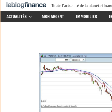
Aller
Toute l'actualité de la planète fin
Le
au
ACTUALITÉS
MON ARGENT
IMMOBILIER
E
contenu
Blog
Finance