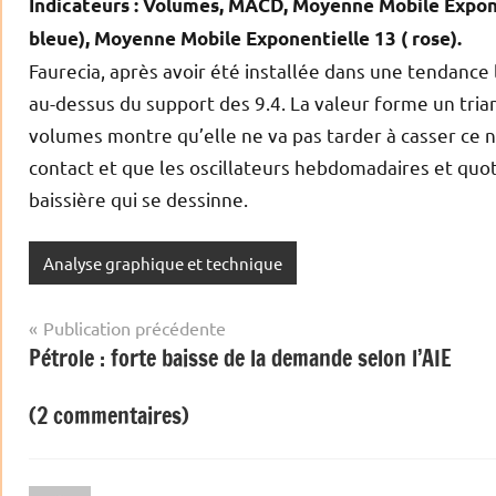
Indicateurs : Volumes, MACD, Moyenne Mobile Expon
bleue), Moyenne Mobile Exponentielle 13 ( rose).
Faurecia, après avoir été installée dans une tendance
au-dessus du support des 9.4. La valeur forme un trian
volumes montre qu’elle ne va pas tarder à casser ce n
contact et que les oscillateurs hebdomadaires et quot
baissière qui se dessinne.
Analyse graphique et technique
Navigation
Publication précédente
Pétrole : forte baisse de la demande selon l’AIE
de
l’article
(2 commentaires)