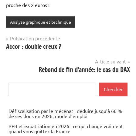
proche des 2 euros !
Analyse graphique et technique
Navigation
Publication précédente
Accor : double creux ?
de
l’article
Article suivant
Rebond de fin d’année: le cas du DAX
Rechercher
Chercher
Défiscalisation par le mécénat : déduire jusqu’à 66 %
de ses dons en 2026, mode d’emploi
PER et expatriation en 2026 : ce qui change vraiment
quand vous quittez la France