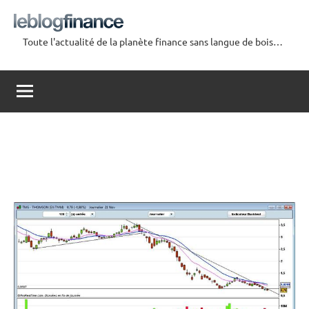
Aller
au
Toute l'actualité de la planète finance sans langue de bois…
contenu
Le
Blog
Finance