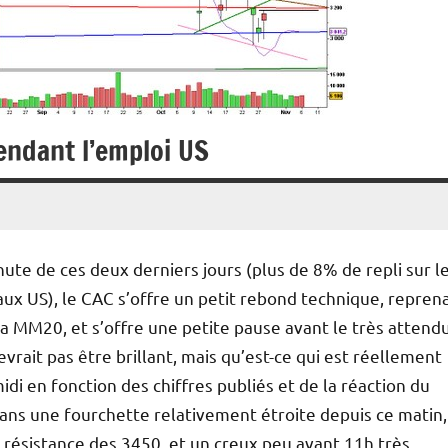
endant l’emploi US
hute de ces deux derniers jours (plus de 8% de repli sur l
ux US), le CAC s’offre un petit rebond technique, repren
 sa MM20, et s’offre une petite pause avant le très attend
vrait pas être brillant, mais qu’est-ce qui est réellement
idi en fonction des chiffres publiés et de la réaction du
ans une fourchette relativement étroite depuis ce matin,
a résistance des 3450, et un creux peu avant 11h très