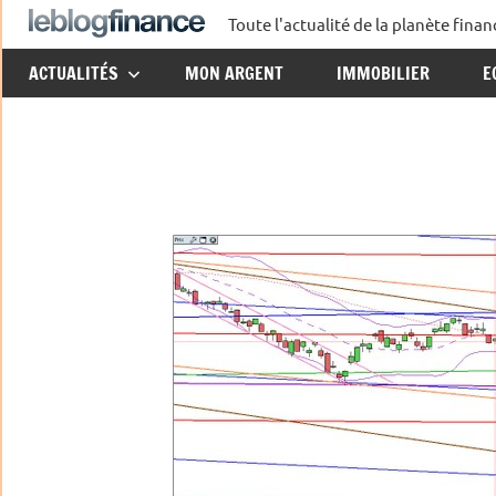
Aller
Toute l'actualité de la planète fin
Le
au
ACTUALITÉS
MON ARGENT
IMMOBILIER
E
contenu
Blog
Finance