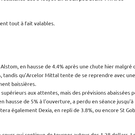
ent tout à fait valables.
se Alstom, en hausse de 4.4% après une chute hier malgré 
, tandis qu’Arcelor Mittal tente de se reprendre avec un
ent baissières.
s supérieurs aux attentes, mais des prévisions abaissées 
en hausse de 5% à l’ouverture, a perdu en séance jusqu’à
otera également Dexia, en repli de 3.8%, ou encore St Go
n cours qui continue de tourner autour des 1.28 dollars. L