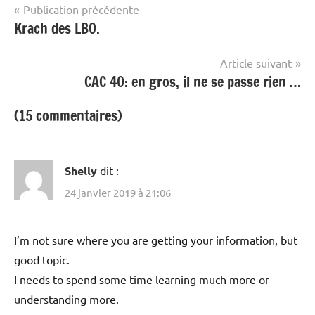
Navigation
Publication précédente
Krach des LBO.
de
l’article
Article suivant
CAC 40: en gros, il ne se passe rien …
(15 commentaires)
Shelly
dit :
24 janvier 2019 à 21:06
I’m not sure where you are getting your information, but
good topic.
I needs to spend some time learning much more or
understanding more.