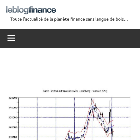
Aller
au
Toute l'actualité de la planète finance sans langue de bois…
contenu
Le
Blog
Finance