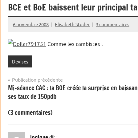
BCE et BoE baissent leur principal t
6 novembre 2008
Elisabeth Studer
3 commentaires
Comme les cambistes l
Devises
Navigation
Publication précédente
Mi-séance CAC : la BOE créée la surprise en baissan
de
ses taux de 150pdb
l’article
(3 commentaires)
logique
dit :