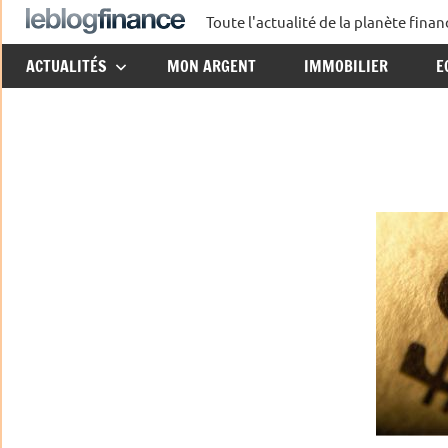
Aller
Toute l'actualité de la planète fin
Le
au
ACTUALITÉS
MON ARGENT
IMMOBILIER
E
contenu
Blog
Finance