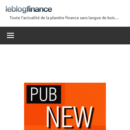
Aller
au
Toute l'actualité de la planète finance sans langue de bois…
contenu
Le
Blog
Finance