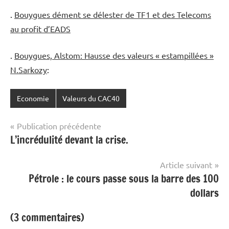
.
Bouygues dément se délester de TF1 et des Telecoms
au profit d’EADS
.
Bouygues, Alstom: Hausse des valeurs « estampillées »
N.Sarkozy
:
Economie
Valeurs du CAC40
Navigation
Publication précédente
L’incrédulité devant la crise.
de
l’article
Article suivant
Pétrole : le cours passe sous la barre des 100
dollars
(3 commentaires)