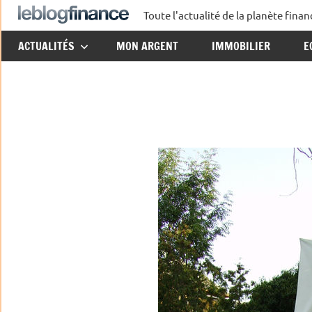
Aller
Toute l'actualité de la planète fin
Le
au
ACTUALITÉS
MON ARGENT
IMMOBILIER
E
contenu
Blog
Finance