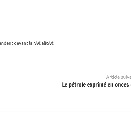
©tendent devant la rÃ©alitÃ©
Article suiv
Le pétrole exprimé en onces 