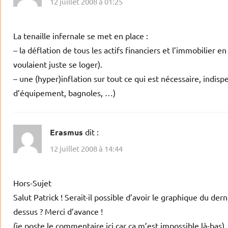
12 juillet 2008 à 01:25
La tenaille infernale se met en place :
– la déflation de tous les actifs financiers et l’immobilier 
voulaient juste se loger).
– une (hyper)inflation sur tout ce qui est nécessaire, indis
d’équipement, bagnoles, …)
Erasmus
dit :
12 juillet 2008 à 14:44
Hors-Sujet
Salut Patrick ! Serait-il possible d’avoir le graphique du de
dessus ? Merci d’avance !
(je poste le commentaire ici car ça m’est impossible là-bas)