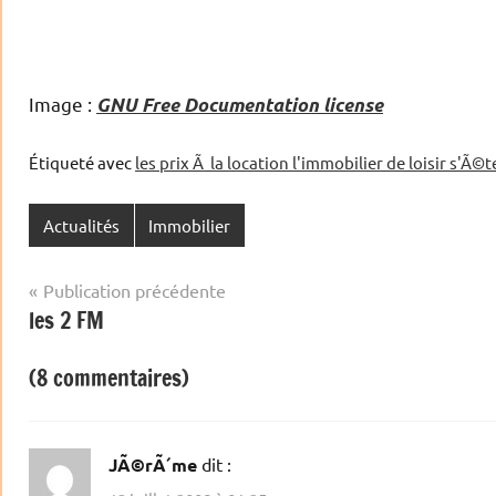
Image :
GNU Free Documentation license
Étiqueté avec
les prix Ã la location l'immobilier de loisir s'Ã
Actualités
Immobilier
Navigation
Publication précédente
les 2 FM
de
l’article
(8 commentaires)
JÃ©rÃ´me
dit :