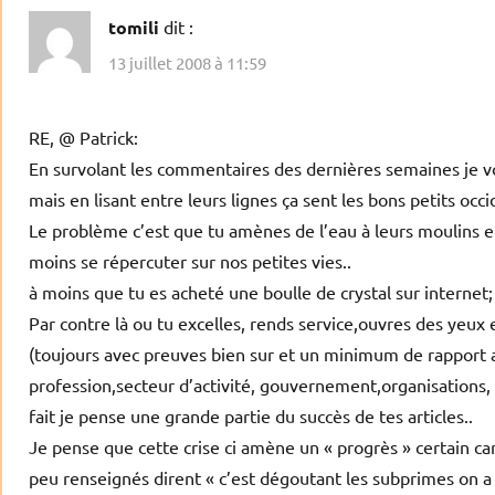
tomili
dit :
13 juillet 2008 à 11:59
RE, @ Patrick:
En survolant les commentaires des dernières semaines je vo
mais en lisant entre leurs lignes ça sent les bons petits occ
Le problème c’est que tu amènes de l’eau à leurs moulins en 
moins se répercuter sur nos petites vies..
à moins que tu es acheté une boulle de crystal sur internet; 
Par contre là ou tu excelles, rends service,ouvres des yeux
(toujours avec preuves bien sur et un minimum de rapport a
profession,secteur d’activité, gouvernement,organisations, 
fait je pense une grande partie du succès de tes articles..
Je pense que cette crise ci amène un « progrès » certain ca
peu renseignés dirent « c’est dégoutant les subprimes on a 