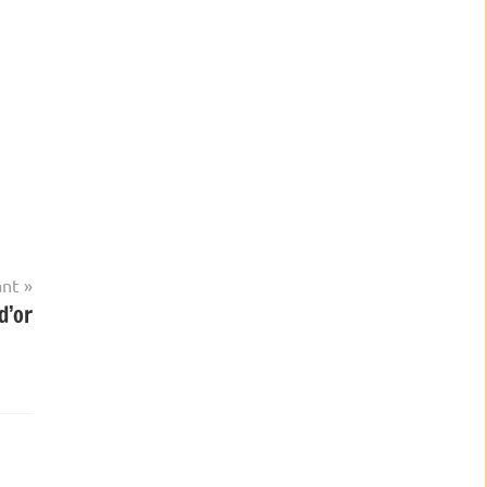
ant
d’or