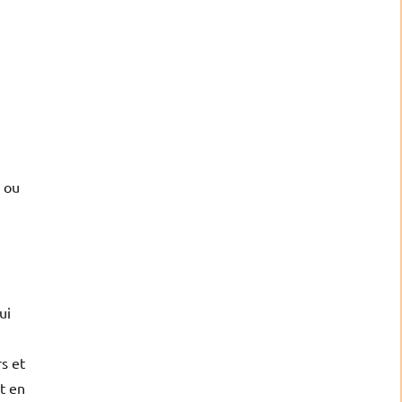
s ou
ui
s et
t en