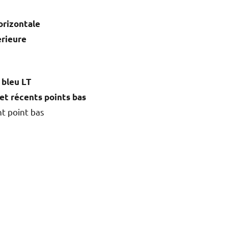
orizontale
érieure
 bleu LT
et récents points bas
t point bas