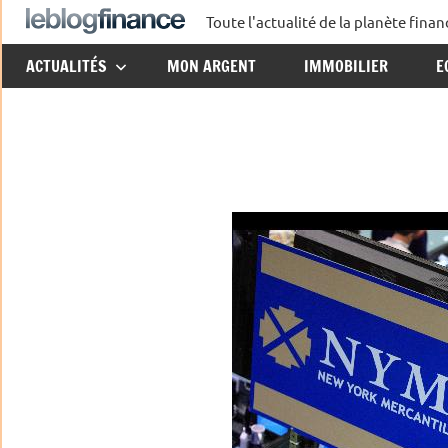
Aller
Toute l'actualité de la planète fin
Le
au
ACTUALITÉS
MON ARGENT
IMMOBILIER
E
contenu
Blog
Finance