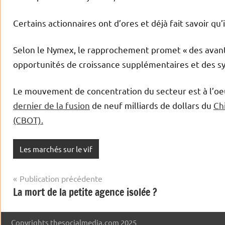
Certains actionnaires ont d’ores et déjà fait savoir qu’i
Selon le Nymex, le rapprochement promet « des avanta
opportunités de croissance supplémentaires et des syn
Le mouvement de concentration du secteur est à l’oe
dernier de la fusion
de neuf milliards de dollars du
Ch
(CBOT).
Les marchés sur le vif
Navigation
Publication précédente
La mort de la petite agence isolée ?
de
l’article
Copyrights thesocialmedia.com 2025