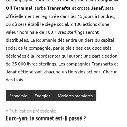
Oil Terminal
, serbe
Transnafta
et croate
Janaf
, sera
officiellement enregistrée dans les 45 jours à Londres,
où où sera établi le siège social. 2 100 actions d’une
valeur nominale de 100 livres sterlings seront
distribuées.
La Roumanie
détiendra un tiers du capital
social de la compagnie, par le biais des deux sociétés
désignées à la représenter qui auront une participation
de 35 000 livres sterlings. Les compagnies Transnafta et
Janaf détiendront chacune un tiers des actions. Chacun
des trois
Economie
Energies
Matières premières
Navigation
Publication précédente
Euro-yen: le sommet est-il passé ?
de