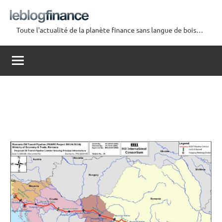
Aller
au
Toute l'actualité de la planète finance sans langue de bois…
contenu
Le
Blog
Finance