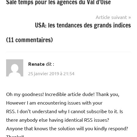
Sale temps pour les agences du Val d’Oise
de
l’article
Article suivant
USA: les tendances des grands indices
(11 commentaires)
Renate
dit :
25 janvier 2019 à 21:54
Oh my goodness! Incredible article dude! Thank you,
However I am encountering issues with your
RSS. I don’t understand why I cannot subscribe to it. Is
there anybody else having identical RSS issues?
Anyone that knows the solution will you kindly respond?
Thanks!!