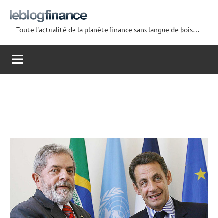
Aller
au
Toute l'actualité de la planète finance sans langue de bois…
contenu
Le
Blog
Finance