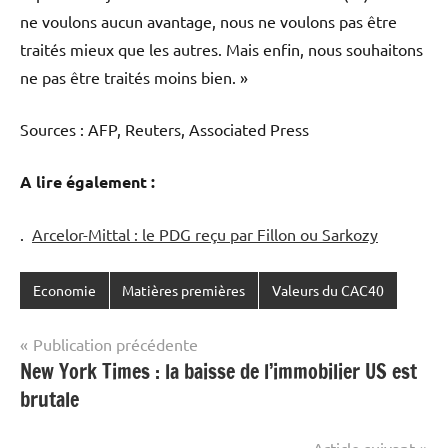
ne voulons aucun avantage, nous ne voulons pas être
traités mieux que les autres. Mais enfin, nous souhaitons
ne pas être traités moins bien. »
Sources : AFP, Reuters, Associated Press
A lire également :
.
Arcelor-Mittal : le PDG reçu par Fillon ou Sarkozy
Economie
Matières premières
Valeurs du CAC40
Navigation
Publication précédente
New York Times : la baisse de l’immobilier US est
de
brutale
l’article
Article suivant