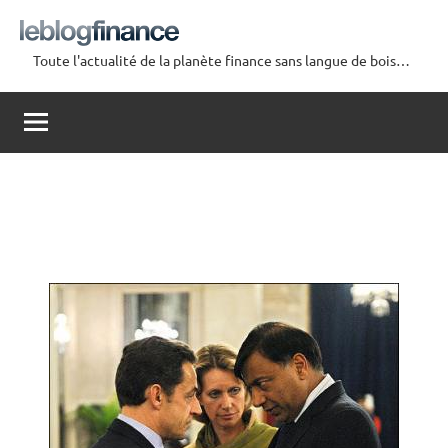
Aller
au
Toute l'actualité de la planète finance sans langue de bois…
contenu
Le
Blog
Finance