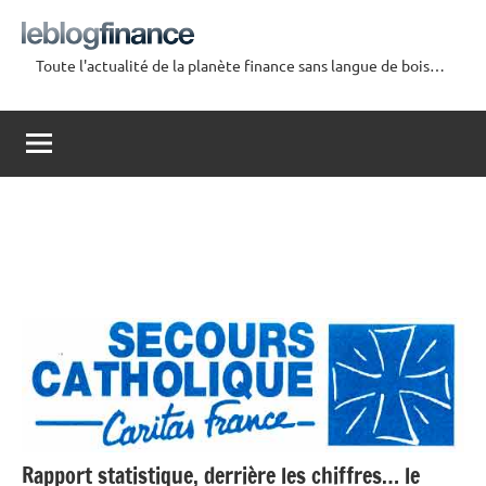
Aller
au
Toute l'actualité de la planète finance sans langue de bois…
contenu
Le
Blog
Finance
Rapport statistique, derrière les chiffres… le