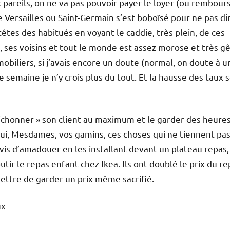
x pareils, on ne va pas pouvoir payer le loyer (ou rembour
 de Versailles ou Saint-Germain s’est boboïsé pour ne pas di
 têtes des habitués en voyant le caddie, très plein, de ces
 ses voisins et tout le monde est assez morose et très g
mobiliers, si j’avais encore un doute (normal, on doute à u
semaine je n’y crois plus du tout. Et la hausse des taux 
 bichonner » son client au maximum et le garder des heure
Oui, Mesdames, vos gamins, ces choses qui ne tiennent pa
avis d’amadouer en les installant devant un plateau repas,
ir le repas enfant chez Ikea. Ils ont doublé le prix du re
ettre de garder un prix même sacrifié.
ux