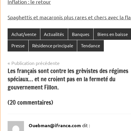
Inflation : le retour
Spaghettis et macaronis plus rares et chers avec la fl
Achat/vente
Actualités
Banques
Biens en baisse
Presse
Résidence principale
Tendance
Navigation
Publication précédente
Les français sont contre les grèvistes des régimes
de
spéciaux… et ne croient pas en la fermeté du
l’article
gouvernement Fillon.
(20 commentaires)
Ouebman@ifrance.com
dit :