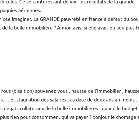
hicules. Ce sera intéressant de voir les résultats de la grande
mpagnies aériennes.
e n’ose imaginer. La GRANDE pauvreté en france à défaut du pou
t de la bulle immobilière ? A mon avis, si elle avait eu lieu plus t
 fous (disait on) souvenez vous . hausse de l’immobilier , hauss
tc… et stagnation des salaires . ca date de deux ans au moins .
es degats collateraux de la bulle immobilieres . quand le budget
 plus rien pour consommer . qui va payer ? bonjour le chomage e