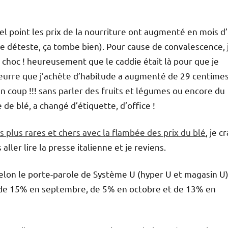
el point les prix de la nourriture ont augmenté en mois d
 je déteste, ça tombe bien). Pour cause de convalescence, 
e choc ! heureusement que le caddie était là pour que je
beurre que j’achète d’habitude a augmenté de 29 centimes
n coup !!! sans parler des fruits et légumes ou encore du
 de blé, a changé d’étiquette, d’office !
 plus rares et chers avec la flambée des prix du blé
, je c
aller lire la presse italienne et je reviens.
 Selon le porte-parole de Système U (hyper U et magasin U)
t, de 15% en septembre, de 5% en octobre et de 13% en