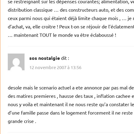
se restreignant sur les dépenses courantes; alimentation, vé
distribution classique … des constructeurs auto, et des co
ceux parmi nous qui étaient déjà limite chaque mois , … j
d’achat, va, elle croitre ! Peux t-on se réjouir de l’éclatemen
… maintenant TOUT le monde va être éclaboussé !
sos nostalgie
dit :
12 novembre 2007 à 13:56
desole mais le scenario actuel a ete annonce par pas mal de
des matires premieres , hausse des taux , inflation cachee e
nous y voila et maintenant il ne nous reste qu’a constater l
d’une famille passe dans le logement forcement il ne reste
grande crise .