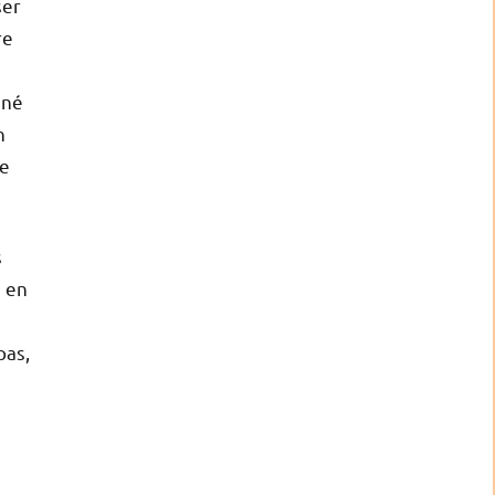
ser
re
êné
n
se
s
s en
pas,