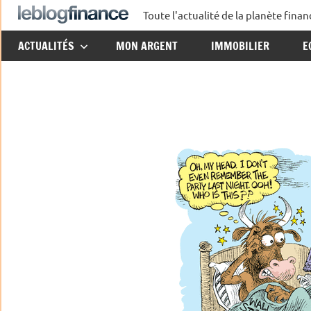
Aller
Toute l'actualité de la planète fin
Le
au
ACTUALITÉS
MON ARGENT
IMMOBILIER
E
contenu
Blog
Finance