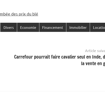
ambée des prix du blé
Divers
Economie
Financement
Immobilier
Locati
Article suiv
Carrefour pourrait faire cavalier seul en Inde, 
la vente en 