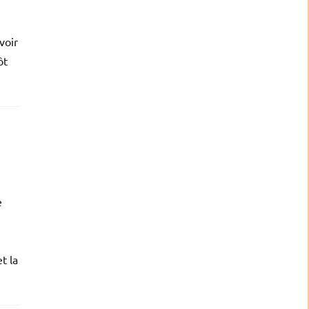
voir
ôt
e
t la