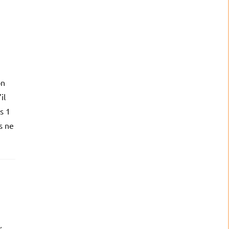
on
il
s 1
ls ne