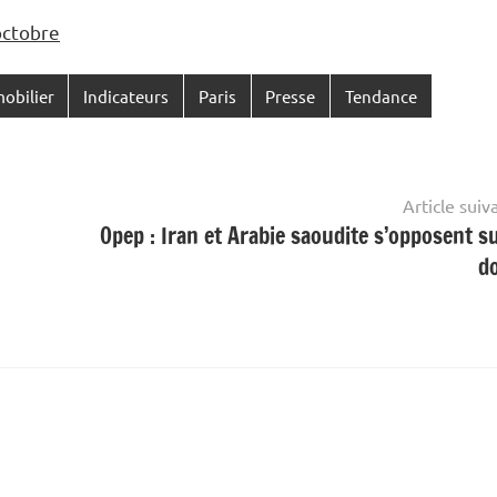
 octobre
obilier
Indicateurs
Paris
Presse
Tendance
Article suiv
Opep : Iran et Arabie saoudite s’opposent su
do