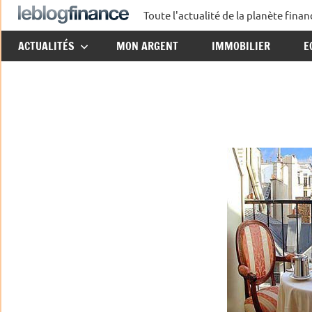
Aller
Toute l'actualité de la planète fin
Le
au
ACTUALITÉS
MON ARGENT
IMMOBILIER
E
contenu
Blog
Finance