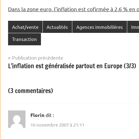
Dans la zone euro, l’inflation est cofirmée à 2,6 % en
Achat/vente
Actualités
Agences immobilières
Imm
Transaction
Navigation
Publication précédente
L’inflation est généralisée partout en Europe (3/3)
de
l’article
(3 commentaires)
Florin
dit :
16 novembre 2007 à 21:11