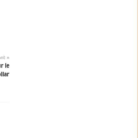
ant
r le
llar