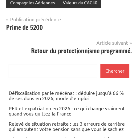
Compagnies Aériennes
Valeurs du CAC40
Navigation
Publication précédente
Prime de 5200
de
l’article
Article suivant
Retour du protectionnisme programmé.
Rechercher
Chercher
Défiscalisation par le mécénat : déduire jusqu’à 66 %
de ses dons en 2026, mode d’emploi
PER et expatriation en 2026 : ce qui change vraiment
quand vous quittez la France
Relevé de situation retraite : les 3 erreurs de carrière
qui amputent votre pension sans que vous le sachiez