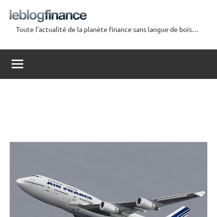
Aller
au
Toute l'actualité de la planète finance sans langue de bois…
contenu
Le
Blog
Finance