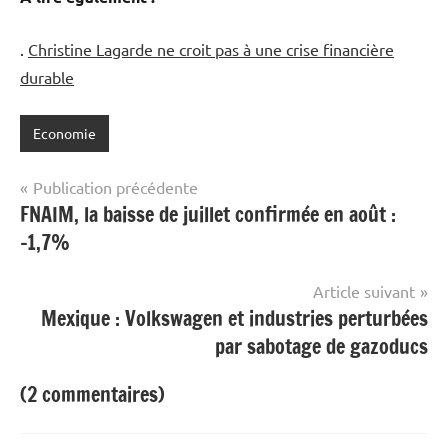
.
Christine Lagarde ne croit pas à une crise financière
durable
Economie
Navigation
Publication précédente
FNAIM, la baisse de juillet confirmée en août :
de
-1,7%
l’article
Article suivant
Mexique : Volkswagen et industries perturbées
par sabotage de gazoducs
(2 commentaires)