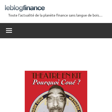
Aller
au
Toute l'actualité de la planète finance sans langue de bois…
contenu
Le
Blog
Finance