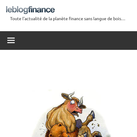
Aller
au
Toute l'actualité de la planète finance sans langue de bois…
contenu
Le
Blog
Finance