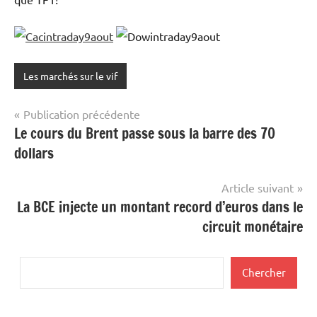
Les marchés sur le vif
Navigation
Publication précédente
Le cours du Brent passe sous la barre des 70
de
dollars
l’article
Article suivant
La BCE injecte un montant record d’euros dans le
circuit monétaire
Rechercher
Chercher