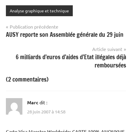
Analyse graphique et technique
Navigation
Publication précédente
AUSY reporte son Assemblée générale du 29 juin
de
l’article
Article suivant
6 milliards d’euros d’aides d’Etat illégales déjà
remboursées
(2 commentaires)
Marc
dit :
28 juin 2007 à 14:58
Carte Visa Maestro Worldwide: CARTE 100% ANONYME