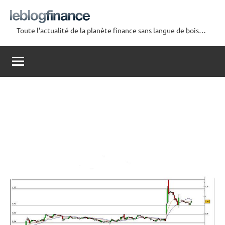
Aller
au
Toute l'actualité de la planète finance sans langue de bois…
contenu
Le
Blog
Finance