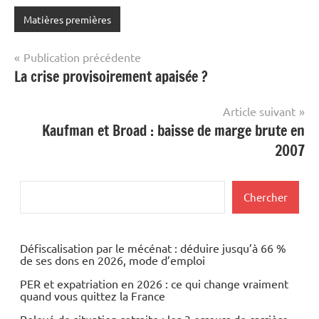
Matières premières
Navigation
Publication précédente
La crise provisoirement apaisée ?
de
l’article
Article suivant
Kaufman et Broad : baisse de marge brute en
2007
Rechercher
Chercher
Défiscalisation par le mécénat : déduire jusqu’à 66 %
de ses dons en 2026, mode d’emploi
PER et expatriation en 2026 : ce qui change vraiment
quand vous quittez la France
Relevé de situation retraite : les 3 erreurs de carrière