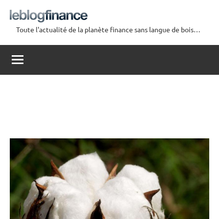
Aller
au
Toute l'actualité de la planète finance sans langue de bois…
contenu
Le
Blog
Finance