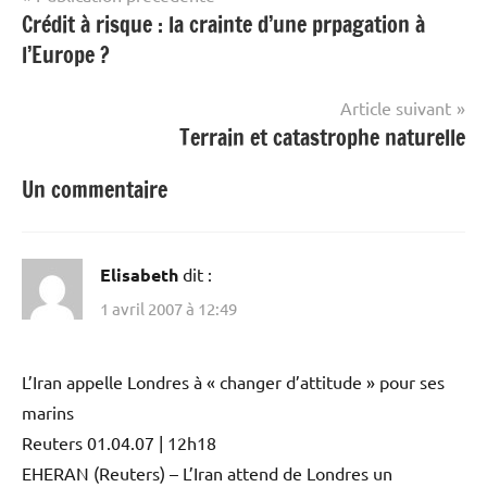
Crédit à risque : la crainte d’une prpagation à
de
l’Europe ?
l’article
Article suivant
Terrain et catastrophe naturelle
Un commentaire
Elisabeth
dit :
1 avril 2007 à 12:49
L’Iran appelle Londres à « changer d’attitude » pour ses
marins
Reuters 01.04.07 | 12h18
EHERAN (Reuters) – L’Iran attend de Londres un