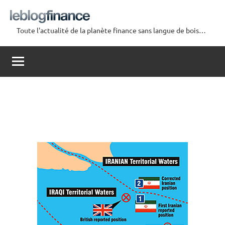
Aller
au
Toute l'actualité de la planète finance sans langue de bois…
contenu
Le
Blog
Finance