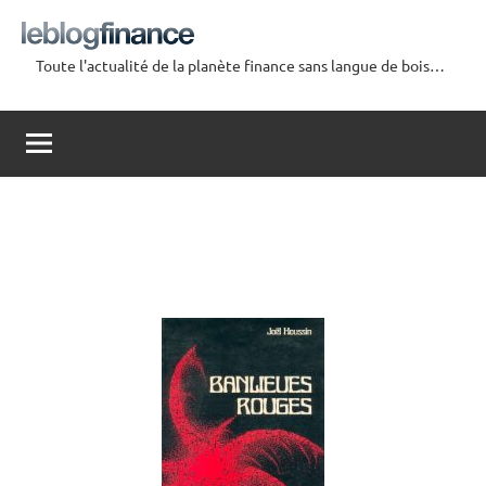
Aller
au
Toute l'actualité de la planète finance sans langue de bois…
contenu
Le
Blog
Finance