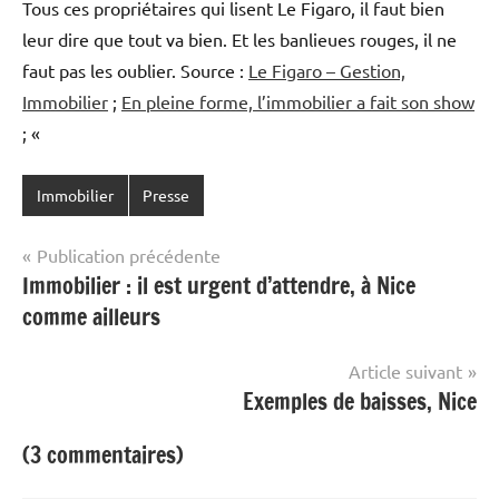
Tous ces propriétaires qui lisent Le Figaro, il faut bien
leur dire que tout va bien. Et les banlieues rouges, il ne
faut pas les oublier. Source :
Le Figaro – Gestion,
Immobilier
;
En pleine forme, l’immobilier a fait son show
; «
Immobilier
Presse
Navigation
Publication précédente
Immobilier : il est urgent d’attendre, à Nice
de
comme ailleurs
l’article
Article suivant
Exemples de baisses, Nice
(3 commentaires)