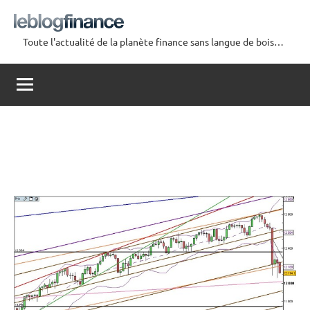
Aller
au
Toute l'actualité de la planète finance sans langue de bois…
contenu
Le
Blog
Finance