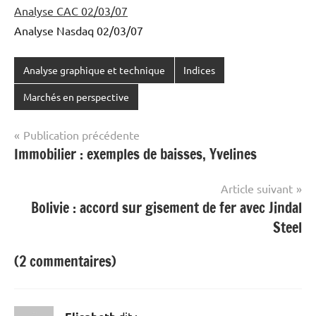
Analyse CAC 02/03/07
Analyse Nasdaq 02/03/07
Analyse graphique et technique
Indices
Marchés en perspective
Navigation
Publication précédente
Immobilier : exemples de baisses, Yvelines
de
l’article
Article suivant
Bolivie : accord sur gisement de fer avec Jindal
Steel
(2 commentaires)
dit :