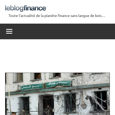
Aller
au
Toute l'actualité de la planète finance sans langue de bois…
contenu
Le
Blog
Finance