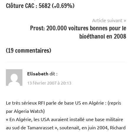
Clôture CAC : 5682 (+0.69%)
de
l’article
Article suivant
Prost: 200.000 voitures bonnes pour le
bioéthanol en 2008
(19 commentaires)
Elisabeth
dit :
13 février 2007 à 20:13
Le très sérieux RFI parle de base US en Algérie : (repris
par Algeria Watch)
« En Algérie, les USA auraient installé une base militaire
au sud de Tamanrasset », soutenait, en juin 2004, Richard