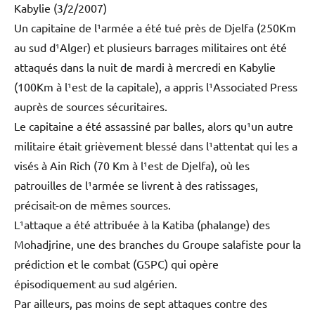
Kabylie (3/2/2007)
Un capitaine de l¹armée a été tué près de Djelfa (250Km
au sud d¹Alger) et plusieurs barrages militaires ont été
attaqués dans la nuit de mardi à mercredi en Kabylie
(100Km à l¹est de la capitale), a appris l¹Associated Press
auprès de sources sécuritaires.
Le capitaine a été assassiné par balles, alors qu¹un autre
militaire était grièvement blessé dans l¹attentat qui les a
visés à Ain Rich (70 Km à l¹est de Djelfa), où les
patrouilles de l¹armée se livrent à des ratissages,
précisait-on de mêmes sources.
L¹attaque a été attribuée à la Katiba (phalange) des
Mohadjrine, une des branches du Groupe salafiste pour la
prédiction et le combat (GSPC) qui opère
épisodiquement au sud algérien.
Par ailleurs, pas moins de sept attaques contre des