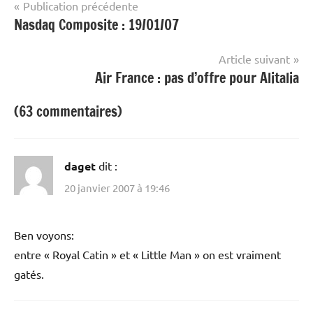
Navigation
Publication précédente
Nasdaq Composite : 19/01/07
de
l’article
Article suivant
Air France : pas d’offre pour Alitalia
(63 commentaires)
daget
dit :
20 janvier 2007 à 19:46
Ben voyons:
entre « Royal Catin » et « Little Man » on est vraiment
gatés.