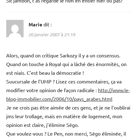
Slt jambon, t’as regardé le film en entier hier ou pas?
Marie
dit :
20 janvier 2007 à 21:19
Alors, quand on critique Sarkozy il y a un consensus.
Quand on touche à Royal qui a lâché des énormités, on
est niais. C’est beau la démocratie !
Suucursale de l’UMP ? Lisez ces commentaires, ça va
modifier votre opinion de façon radicale :
http://www.le-
blog-immobilier.com/2006/10/pays_arabes.html
Je ne crois pas être aimée de ces gens, et je ne l’oublirai
jms leur trollage, mais en matière de logement, mon
opinion est claire, j’élimine Ségo.
Que voulez-vous ? Le Pen, non merci, Ségo éliminée, il