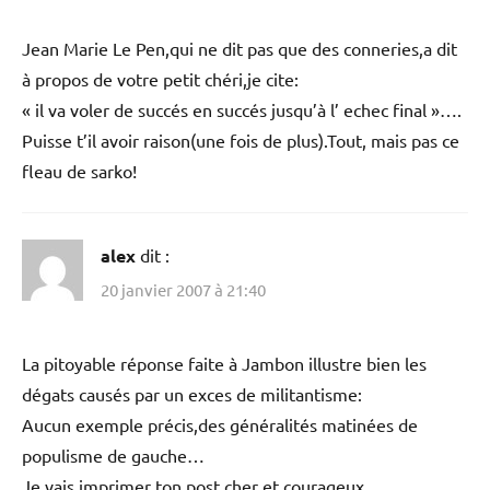
Jean Marie Le Pen,qui ne dit pas que des conneries,a dit
à propos de votre petit chéri,je cite:
« il va voler de succés en succés jusqu’à l’ echec final »….
Puisse t’il avoir raison(une fois de plus).Tout, mais pas ce
fleau de sarko!
alex
dit :
20 janvier 2007 à 21:40
La pitoyable réponse faite à Jambon illustre bien les
dégats causés par un exces de militantisme:
Aucun exemple précis,des généralités matinées de
populisme de gauche…
Je vais imprimer ton post cher et courageux