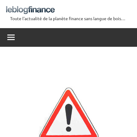
Aller
au
Toute l'actualité de la planète finance sans langue de bois…
contenu
Le
Blog
Finance