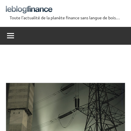
Aller
au
Toute l'actualité de la planète finance sans langue de bois…
contenu
Le
Blog
Finance