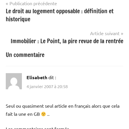
Navigation
Publication précédente
Le droit au logement opposable : définition et
de
historique
l’article
Article suivant
Immobilier : Le Point, la pire revue de la rentrée
Un commentaire
Elisabeth
dit :
4 janvier 2007 à 20:58
Seul ou quasiment seul article en français alors que cela
fait la une en GB
..
Les commentaires sont fermés.