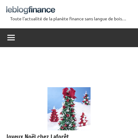
Aller
au
Toute l'actualité de la planète finance sans langue de bois…
contenu
Le
Blog
Finance
Joyeux Noël chez Laforêt