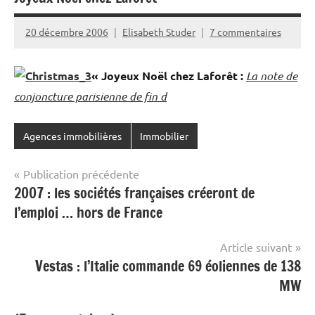
20 décembre 2006
Elisabeth Studer
7 commentaires
« Joyeux Noël chez Laforêt :
La note de
conjoncture parisienne de fin d
Agences immobilières
Immobilier
Navigation
Publication précédente
2007 : les sociétés françaises créeront de
de
l’emploi … hors de France
l’article
Article suivant
Vestas : l’Italie commande 69 éoliennes de 138
MW