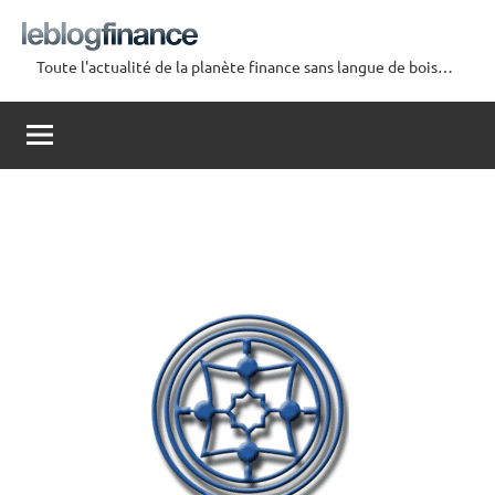
Aller
au
Toute l'actualité de la planète finance sans langue de bois…
contenu
Le
Blog
Finance