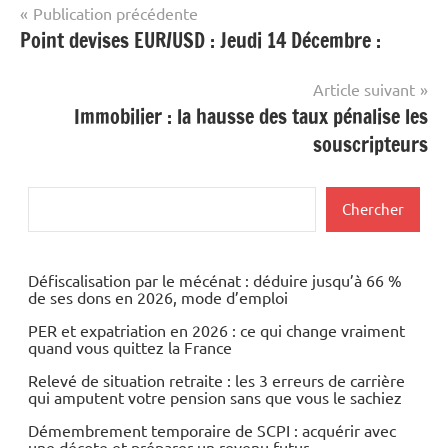
Navigation
Publication précédente
Point devises EUR/USD : Jeudi 14 Décembre :
de
l’article
Article suivant
Immobilier : la hausse des taux pénalise les
souscripteurs
Rechercher
Chercher
Défiscalisation par le mécénat : déduire jusqu’à 66 %
de ses dons en 2026, mode d’emploi
PER et expatriation en 2026 : ce qui change vraiment
quand vous quittez la France
Relevé de situation retraite : les 3 erreurs de carrière
qui amputent votre pension sans que vous le sachiez
Démembrement temporaire de SCPI : acquérir avec
une décote et préparer un revenu futur