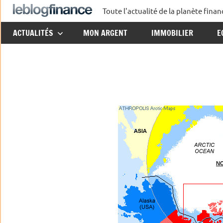
Aller
Toute l'actualité de la planète fin
Le
au
ACTUALITÉS
MON ARGENT
IMMOBILIER
E
contenu
Blog
Finance