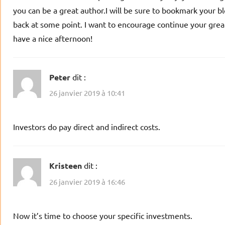
you can be a great author.I will be sure to bookmark your b
back at some point. I want to encourage continue your great
have a nice afternoon!
Peter
dit :
26 janvier 2019 à 10:41
Investors do pay direct and indirect costs.
Kristeen
dit :
26 janvier 2019 à 16:46
Now it’s time to choose your specific investments.