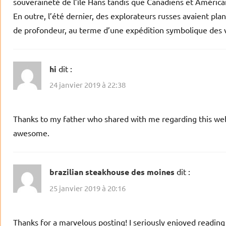
souveraineté de l’île Hans tandis que Canadiens et América
En outre, l’été dernier, des explorateurs russes avaient pl
de profondeur, au terme d’une expédition symbolique des vel
hi
dit :
24 janvier 2019 à 22:38
Thanks to my father who shared with me regarding this webl
awesome.
brazilian steakhouse des moines
dit :
25 janvier 2019 à 20:16
Thanks for a marvelous posting! I seriously enjoyed reading 