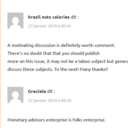
brazil nuts calories
dit :
27 janvier 2019 à 06:42
A motivating discussion is definitely worth comment.
There’s no doubt that that you should publish
more on this issue, it may not be a taboo subject but genera
discuss these subjects. To the next! Many thanks!!
Graciela
dit :
27 janvier 2019 à 09:29
Monetary advisors enterprise is folks enterprise.