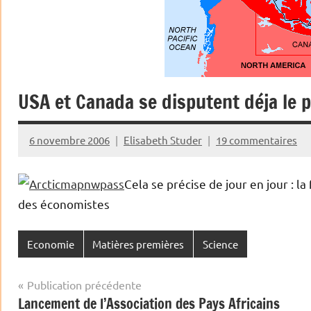
USA et Canada se disputent déja le p
6 novembre 2006
Elisabeth Studer
19 commentaires
Cela se précise de jour en jour : 
des économistes
Economie
Matières premières
Science
Navigation
Publication précédente
Lancement de l’Association des Pays Africains
de