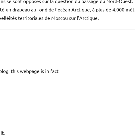
ins se sont opposés sur la question du passage du Nord-Ouest.
anté un drapeau au fond de l’océan Arctique, à plus de 4.000 mèt
léités territoriales de Moscou sur l’Arctique.
og, this webpage is in fact
it,