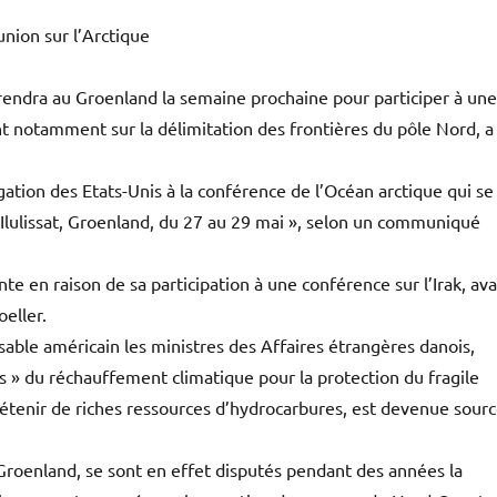
nion sur l’Arctique
rendra au Groenland la semaine prochaine pour participer à une
ant notamment sur la délimitation des frontières du pôle Nord, a
ation des Etats-Unis à la conférence de l’Océan arctique qui se
lulissat, Groenland, du 27 au 29 mai », selon un communiqué
e en raison de sa participation à une conférence sur l’Irak, ava
oeller.
sable américain les ministres des Affaires étrangères danois,
is » du réchauffement climatique pour la protection du fragile
détenir de riches ressources d’hydrocarbures, est devenue sour
 Groenland, se sont en effet disputés pendant des années la