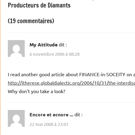
Producteurs de Diamants
l’article
(19 commentaires)
My Attitude
dit :
6 novembre 2006 à 08:28
I read another good article about FINANCE-in-SOCEITY on 
http://jtherese.globaldialectic.org/2006/10/31/the-interdis
Why don’t you take a look?
Encore et ecnore ...
dit :
22 mai 2008 à 23:01