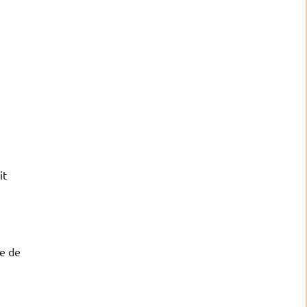
it
ce de