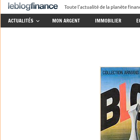
Aller
Toute l'actualité de la planète fin
Le
au
ACTUALITÉS
MON ARGENT
IMMOBILIER
E
contenu
Blog
Finance