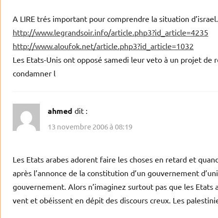
A LIRE trés important pour comprendre la situation d’israel.
http://www.legrandsoir.info/article.php3?id_article=4235
http://www.aloufok.net/article.php3?id_article=1032
Les Etats-Unis ont opposé samedi leur veto à un projet de ré
condamner l
ahmed
dit :
13 novembre 2006 à 08:19
Les Etats arabes adorent faire les choses en retard et quand 
après l’annonce de la constitution d’un gouvernement d’uni
gouvernement. Alors n’imaginez surtout pas que les Etats ara
vent et obéissent en dépit des discours creux. Les palestini