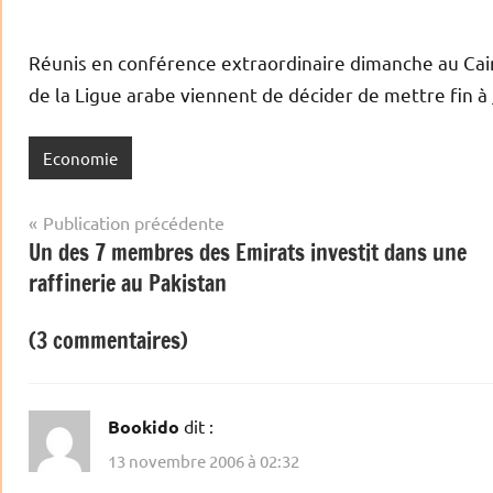
Réunis en conférence extraordinaire dimanche au Cair
de la Ligue arabe viennent de décider de mettre fin à
Economie
Navigation
Publication précédente
Un des 7 membres des Emirats investit dans une
de
raffinerie au Pakistan
l’article
(3 commentaires)
Bookido
dit :
13 novembre 2006 à 02:32