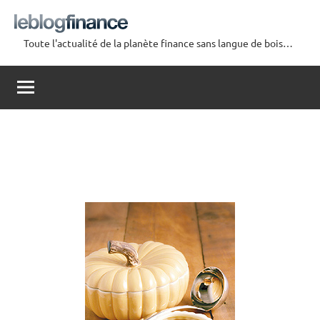
Aller
au
Toute l'actualité de la planète finance sans langue de bois…
contenu
Le
Blog
Finance