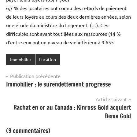
6,7 % des locataires ont connu des retards de paiement
de leurs loyers au cours des deux dernières années, selon
une étude du ministère du Logement. (…). Ces
difficultés sont avant tout liées aux ressources (14 %
d’entre eux ont un niveau de vie inférieur à 9 655
Immobilier
Location
Navigation
Publication précédente
Immobilier : le surendettement progresse
de
l’article
Article suivant
Rachat en or au Canada : Kinross Gold acquiert
Bema Gold
(9 commentaires)