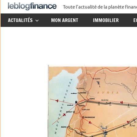
Aller
Toute l'actualité de la planète fin
Le
au
ACTUALITÉS
MON ARGENT
IMMOBILIER
E
contenu
Blog
Finance