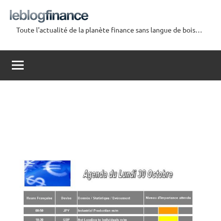
Aller
au
Toute l'actualité de la planète finance sans langue de bois…
contenu
Le
Blog
Finance