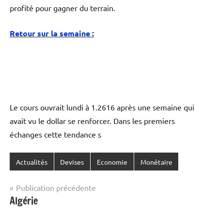
profité pour gagner du terrain.
Retour sur la semaine :
Le cours ouvrait lundi à 1.2616 après une semaine qui
avait vu le dollar se renforcer. Dans les premiers
échanges cette tendance s
Actualités
Devises
Economie
Monétaire
Navigation
Publication précédente
Algérie
de