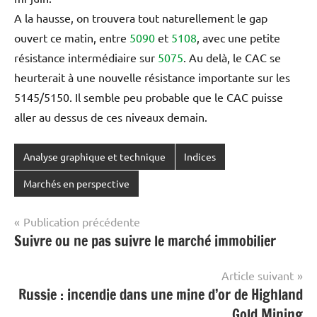
A la hausse, on trouvera tout naturellement le gap
ouvert ce matin, entre
5090
et
5108
, avec une petite
résistance intermédiaire sur
5075
. Au delà, le CAC se
heurterait à une nouvelle résistance importante sur les
5145/5150
. Il semble peu probable que le CAC puisse
aller au dessus de ces niveaux demain.
Analyse graphique et technique
Indices
Marchés en perspective
Navigation
Publication précédente
Suivre ou ne pas suivre le marché immobilier
de
l’article
Article suivant
Russie : incendie dans une mine d’or de Highland
Gold Mining