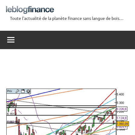
Aller
au
Toute l'actualité de la planète finance sans langue de bois…
contenu
Le
Blog
Finance