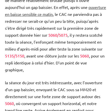
de manière relativement brutale puisqu’il ouvre
aujourd’hui un gap baissier. En effet, après une
ouverture
en baisse sensible ce matin
, le CAC ne parviendra pas à
redresser ne serait-ce qu’un peu la tête, puisqu’après
s’être dirigé très rapidement sur la première zone de
support donnée hier sur
5060/5075
, il y restera scotché
toute la séance, l’enfonçant même temporairement en
milieu d’après-midi pour aller teste la zone suivante sur
5135/5150
, avant une clôture juste sur les
5060
, pour un
repli identique à celui d’hier. D’un point de vue
graphique,
la séance du jour est très intéressante, avec l’ouverture
d’un gap baissier, envoyant le CAC sous sa MM20 et
directement sur une forte zone de support autour des
5060
, où convergent un support horizontal, et notre
trend line verte. Arrive également en renfort pour