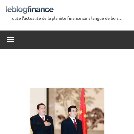
Aller
au
Toute l'actualité de la planète finance sans langue de bois…
contenu
Le
Blog
Finance