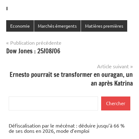
I
Economie
Marchés émergents
Matières premières
Navigation
Publication précédente
Dow Jones : 25/08/06
de
l’article
Article suivant
Ernesto pourrait se transformer en ouragan, un
an après Katrina
Rechercher
Chercher
Défiscalisation par le mécénat : déduire jusqu’à 66 %
de ses dons en 2026, mode d’emploi