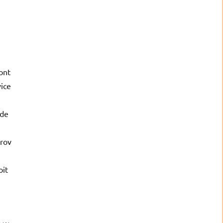
ont
vice
 de
arov
oit