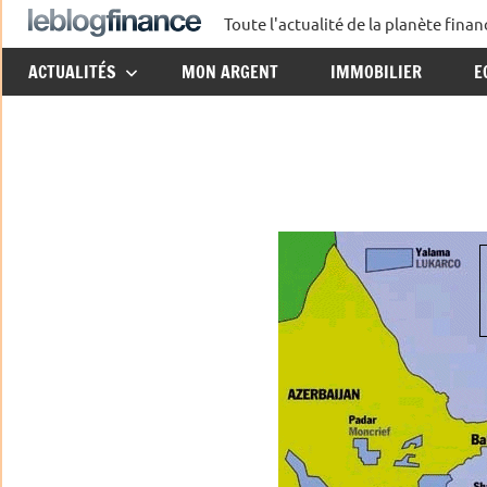
Aller
Toute l'actualité de la planète fin
Le
au
ACTUALITÉS
MON ARGENT
IMMOBILIER
E
contenu
Blog
Finance