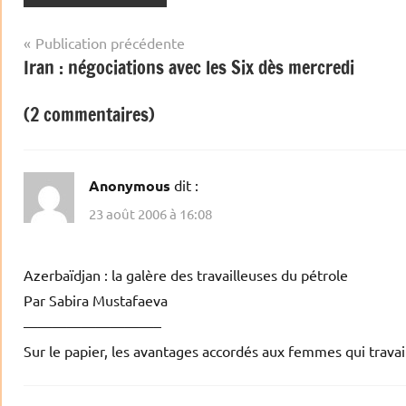
Navigation
Publication précédente
Iran : négociations avec les Six dès mercredi
de
l’article
(2 commentaires)
Anonymous
dit :
23 août 2006 à 16:08
Azerbaïdjan : la galère des travailleuses du pétrole
Par Sabira Mustafaeva
—————————–
Sur le papier, les avantages accordés aux femmes qui travail