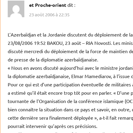
et Proche-orient
dit :
23 août 2006 à 22:35
L’Azerbaïdjan et la Jordanie discutent du déploiement de la
23/08/2006 19:52 BAKOU, 23 août – RIA Novosti. Les ministr
discuté mercredi du déploiement de la force de maintien de l
de presse de la diplomatie azerbaïdjanaise.
« Nous en avons discuté aujourd’hui avec le ministre jordani
la diplomatie azerbaïdjanaise, Elmar Mamediarov, à l’issue
Pour ce qui est d’une participation éventuelle de militaires
a estimé qu’il était encore trop tôt pour en parler. « D’une 
tournante de l’Organisation de la conférence islamique (OCI).
bien connaître la situation dans ce pays et savoir, en outre,
cette dernière sera finalement déployée », a-t-il fait rema
pourrait intervenir qu’après ces précisions.