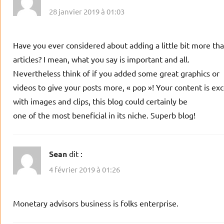
28 janvier 2019 à 01:03
Have you ever considered about adding a little bit more tha
articles? I mean, what you say is important and all.
Nevertheless think of if you added some great graphics or
videos to give your posts more, « pop »! Your content is exc
with images and clips, this blog could certainly be
one of the most beneficial in its niche. Superb blog!
Sean
dit :
4 février 2019 à 01:26
Monetary advisors business is folks enterprise.