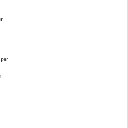
ur
 par
ar