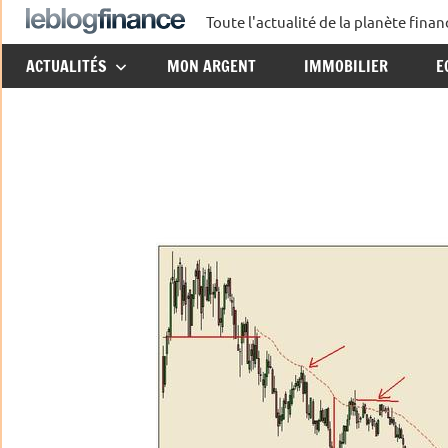
Aller
Toute l'actualité de la planète fin
Le
au
ACTUALITÉS
MON ARGENT
IMMOBILIER
E
contenu
Blog
Finance