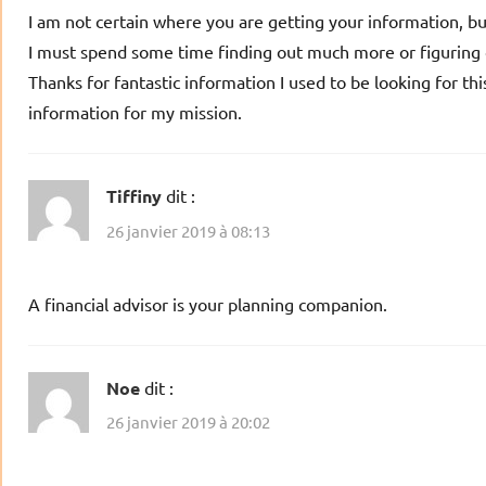
I am not certain where you are getting your information, bu
I must spend some time finding out much more or figuring
Thanks for fantastic information I used to be looking for thi
information for my mission.
Tiffiny
dit :
26 janvier 2019 à 08:13
A financial advisor is your planning companion.
Noe
dit :
26 janvier 2019 à 20:02