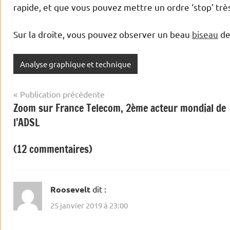
rapide, et que vous pouvez mettre un ordre ‘stop’ très
Sur la droite, vous pouvez observer un beau
biseau
de
Analyse graphique et technique
Navigation
Publication précédente
Zoom sur France Telecom, 2ème acteur mondial de
de
l’ADSL
l’article
(12 commentaires)
Roosevelt
dit :
25 janvier 2019 à 23:00