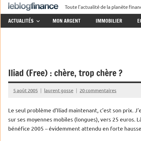
Aller
Toute l'actualité de la planète fin
Le
au
ACTUALITÉS
MON ARGENT
IMMOBILIER
E
contenu
Blog
Finance
Iliad (Free) : chère, trop chère ?
5 août 2005
laurent gosse
20 commentaires
Le seul problème d’Iliad maintenant, c’est son prix. J’e
sur ses moyennes mobiles (longues), vers 25 euros. Là,
bénéfice 2005 – évidemment attendu en forte hausse