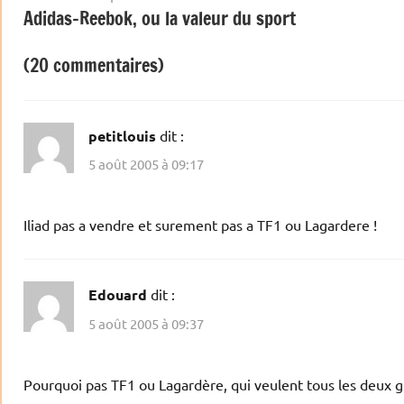
Adidas-Reebok, ou la valeur du sport
de
l’article
(20 commentaires)
petitlouis
dit :
5 août 2005 à 09:17
Iliad pas a vendre et surement pas a TF1 ou Lagardere !
Edouard
dit :
5 août 2005 à 09:37
Pourquoi pas TF1 ou Lagardère, qui veulent tous les deux g