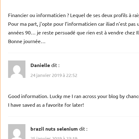
Financier ou informaticien ? Lequel de ses deux profils à ra
Pour ma part, j’opte pour l’informaticien car iliad n’est pas
années 90… je reste persuadé que rien est à vendre chez Ili
Bonne journée…
Danielle
dit :
24 janvier 2019 à 22:52
Good information. Lucky me I ran across your blog by chan
I have saved as a favorite for later!
brazil nuts selenium
dit :
25 janvier 2019 à 23:19